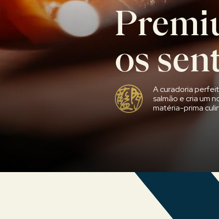
Premi
os sen
A curadoria perfei
salmão e cria um n
matéria-prima culin