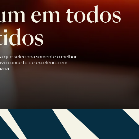
um em todos
tidos
ta que seleciona somente o melhor
ovo conceito de excelência em
ária.